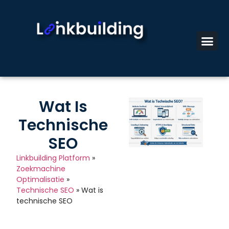
Wat Is
Technische
SEO
Linkbuilding Platform
»
Zoekmachine
Optimalisatie
»
Technische SEO
»
Wat is
technische SEO