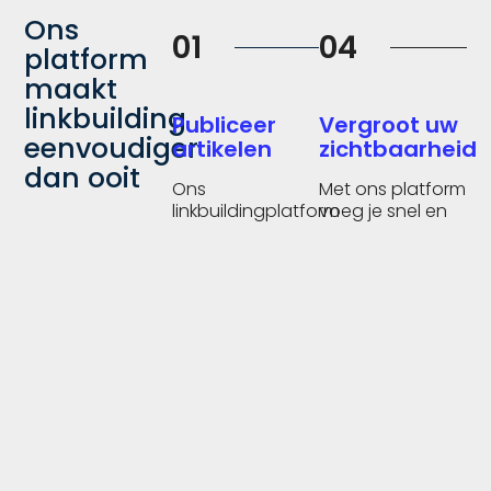
Ons
01
04
platform
maakt
linkbuilding
Publiceer
Vergroot uw
eenvoudiger
artikelen
zichtbaarheid
dan ooit
Ons
Met ons platform
linkbuildingplatform
voeg je snel en
maakt het
eenvoudig links
eenvoudig en
toe naar
snel om artikelen
relevante
te publiceren. Je
websites,
kunt content
waardoor je
creëren die
zichtbaarheid en
geoptimaliseerd
bereik worden
is voor
vergroot.
zoekmachines,
waardoor je
bereik vergroot
en je inhoud