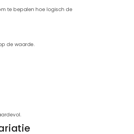
om te bepalen hoe logisch de
 op de waarde.
ardevol.
ariatie