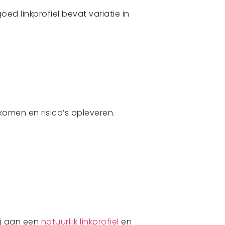
ed linkprofiel bevat variatie in
komen en risico’s opleveren.
ij aan een
natuurlijk linkprofiel
en