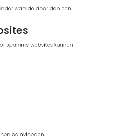
 minder waarde door dan een
bsites
teit of spammy websites kunnen
kunnen beïnvloeden.