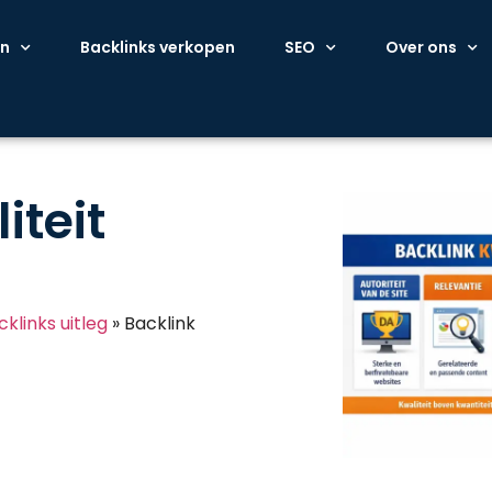
en
Backlinks verkopen
SEO
Over ons
iteit
cklinks uitleg
»
Backlink