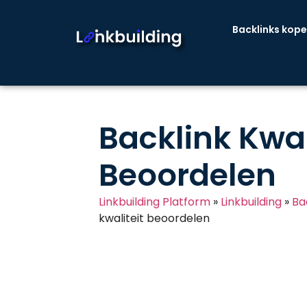
Backlinks kop
Backlink Kwal
Beoordelen
Linkbuilding Platform
»
Linkbuilding
»
Ba
kwaliteit beoordelen