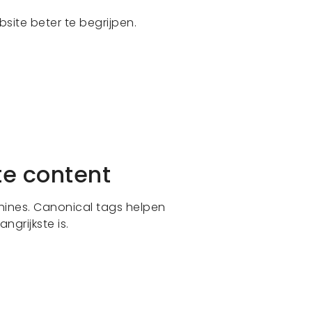
site beter te begrijpen.
te content
hines. Canonical tags helpen
grijkste is.