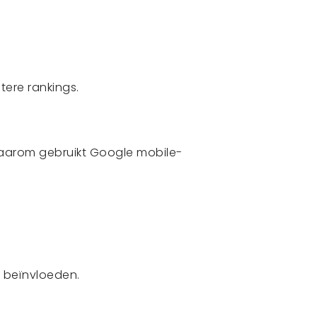
tere rankings.
aarom gebruikt Google mobile-
f beïnvloeden.