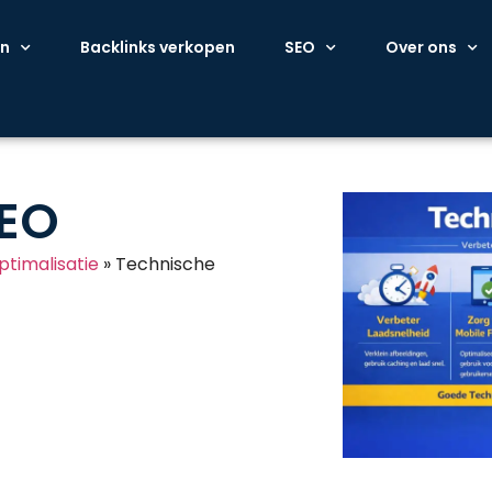
en
Backlinks verkopen
SEO
Over ons
SEO
timalisatie
»
Technische