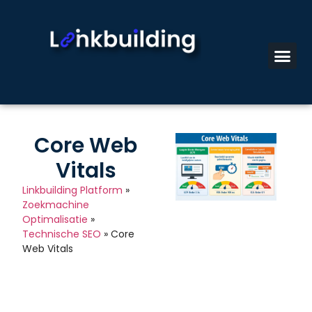
Core Web
Vitals
Linkbuilding Platform
»
Zoekmachine
Optimalisatie
»
Technische SEO
»
Core
Web Vitals