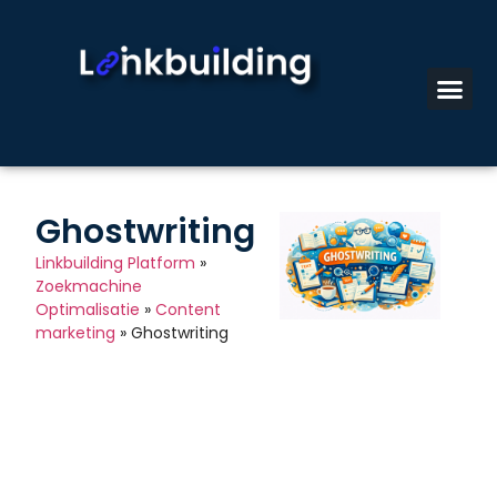
Ghostwriting
Linkbuilding Platform
»
Zoekmachine
Optimalisatie
»
Content
marketing
»
Ghostwriting