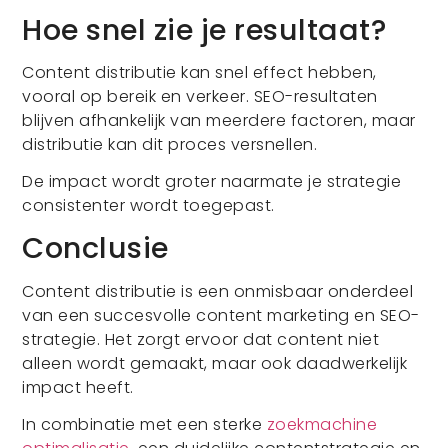
Hoe snel zie je resultaat?
Content distributie kan snel effect hebben,
vooral op bereik en verkeer. SEO-resultaten
blijven afhankelijk van meerdere factoren, maar
distributie kan dit proces versnellen.
De impact wordt groter naarmate je strategie
consistenter wordt toegepast.
Conclusie
Content distributie is een onmisbaar onderdeel
van een succesvolle content marketing en SEO-
strategie. Het zorgt ervoor dat content niet
alleen wordt gemaakt, maar ook daadwerkelijk
impact heeft.
In combinatie met een sterke
zoekmachine