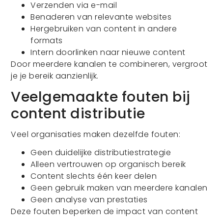
Verzenden via e-mail
Benaderen van relevante websites
Hergebruiken van content in andere
formats
Intern doorlinken naar nieuwe content
Door meerdere kanalen te combineren, vergroot
je je bereik aanzienlijk.
Veelgemaakte fouten bij
content distributie
Veel organisaties maken dezelfde fouten:
Geen duidelijke distributiestrategie
Alleen vertrouwen op organisch bereik
Content slechts één keer delen
Geen gebruik maken van meerdere kanalen
Geen analyse van prestaties
Deze fouten beperken de impact van content