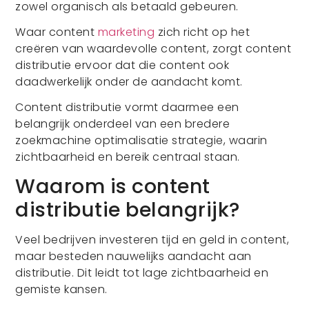
zowel organisch als betaald gebeuren.
Waar content
marketing
zich richt op het
creëren van waardevolle content, zorgt content
distributie ervoor dat die content ook
daadwerkelijk onder de aandacht komt.
Content distributie vormt daarmee een
belangrijk onderdeel van een bredere
zoekmachine optimalisatie strategie, waarin
zichtbaarheid en bereik centraal staan.
Waarom is content
distributie belangrijk?
Veel bedrijven investeren tijd en geld in content,
maar besteden nauwelijks aandacht aan
distributie. Dit leidt tot lage zichtbaarheid en
gemiste kansen.