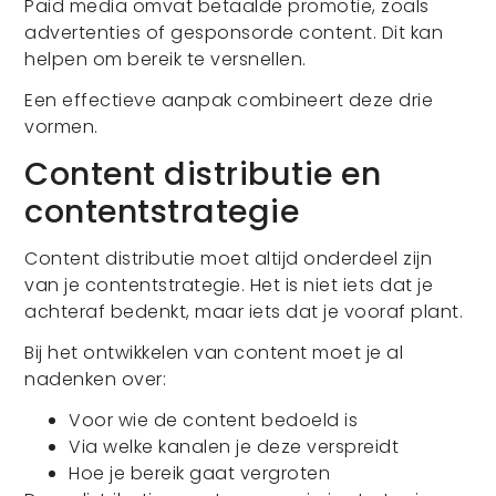
Paid media omvat betaalde promotie, zoals
advertenties of gesponsorde content. Dit kan
helpen om bereik te versnellen.
Een effectieve aanpak combineert deze drie
vormen.
Content distributie en
contentstrategie
Content distributie moet altijd onderdeel zijn
van je contentstrategie. Het is niet iets dat je
achteraf bedenkt, maar iets dat je vooraf plant.
Bij het ontwikkelen van content moet je al
nadenken over:
Voor wie de content bedoeld is
Via welke kanalen je deze verspreidt
Hoe je bereik gaat vergroten