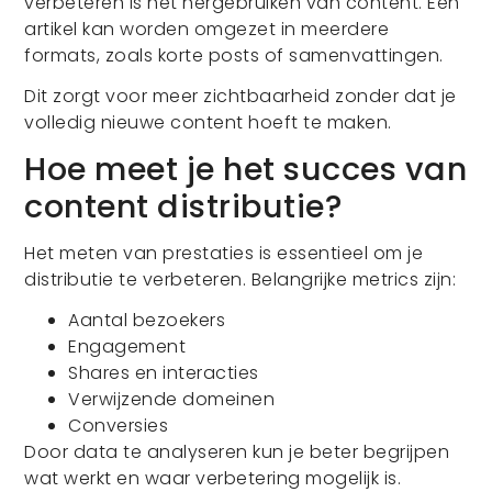
verbeteren is het hergebruiken van content. Eén
artikel kan worden omgezet in meerdere
formats, zoals korte posts of samenvattingen.
Dit zorgt voor meer zichtbaarheid zonder dat je
volledig nieuwe content hoeft te maken.
Hoe meet je het succes van
content distributie?
Het meten van prestaties is essentieel om je
distributie te verbeteren. Belangrijke metrics zijn:
Aantal bezoekers
Engagement
Shares en interacties
Verwijzende domeinen
Conversies
Door data te analyseren kun je beter begrijpen
wat werkt en waar verbetering mogelijk is.