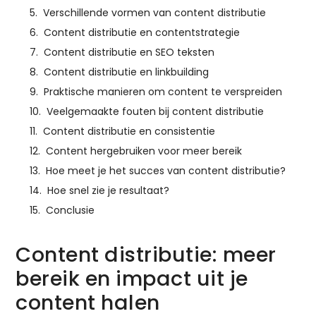
Verschillende vormen van content distributie
Content distributie en contentstrategie
Content distributie en SEO teksten
Content distributie en linkbuilding
Praktische manieren om content te verspreiden
Veelgemaakte fouten bij content distributie
Content distributie en consistentie
Content hergebruiken voor meer bereik
Hoe meet je het succes van content distributie?
Hoe snel zie je resultaat?
Conclusie
Content distributie: meer
bereik en impact uit je
content halen