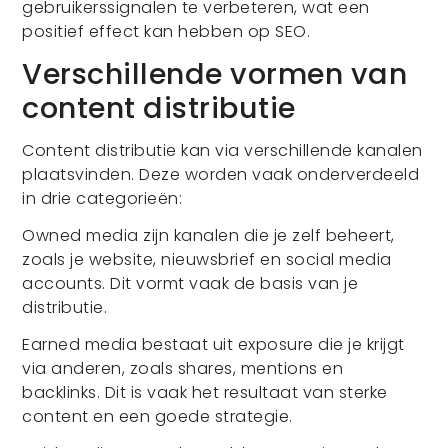
gebruikerssignalen te verbeteren, wat een
positief effect kan hebben op SEO.
Verschillende vormen van
content distributie
Content distributie kan via verschillende kanalen
plaatsvinden. Deze worden vaak onderverdeeld
in drie categorieën:
Owned media zijn kanalen die je zelf beheert,
zoals je website, nieuwsbrief en social media
accounts. Dit vormt vaak de basis van je
distributie.
Earned media bestaat uit exposure die je krijgt
via anderen, zoals shares, mentions en
backlinks. Dit is vaak het resultaat van sterke
content en een goede strategie.