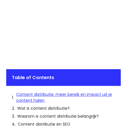
Table of Contents
Content distributie: meer bereik en impact uit je
content halen
Wat is content distributie?
Waarom is content distributie belangrijk?
Content distributie en SEO