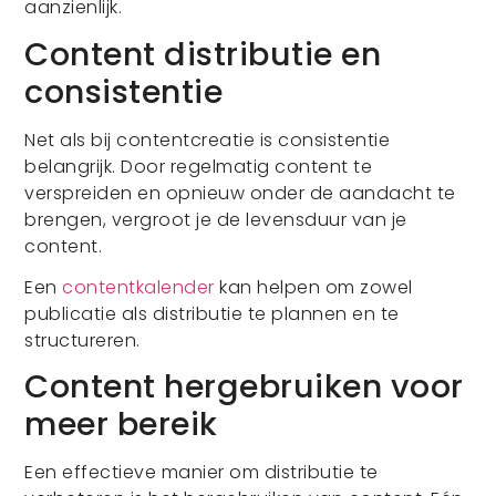
aanzienlijk.
Content distributie en
consistentie
Net als bij contentcreatie is consistentie
belangrijk. Door regelmatig content te
verspreiden en opnieuw onder de aandacht te
brengen, vergroot je de levensduur van je
content.
Een
contentkalender
kan helpen om zowel
publicatie als distributie te plannen en te
structureren.
Content hergebruiken voor
meer bereik
Een effectieve manier om distributie te