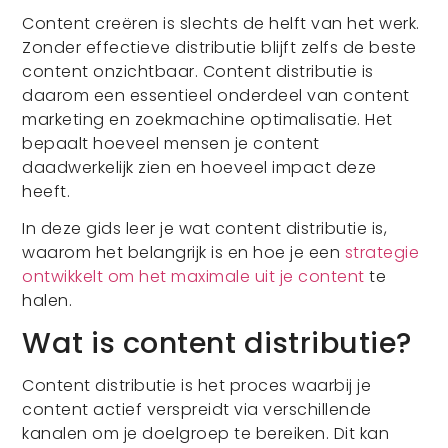
Content creëren is slechts de helft van het werk.
Zonder effectieve distributie blijft zelfs de beste
content onzichtbaar. Content distributie is
daarom een essentieel onderdeel van content
marketing en zoekmachine optimalisatie. Het
bepaalt hoeveel mensen je content
daadwerkelijk zien en hoeveel impact deze
heeft.
In deze gids leer je wat content distributie is,
waarom het belangrijk is en hoe je een
strategie
ontwikkelt om het maximale uit je content
te
halen.
Wat is content distributie?
Content distributie is het proces waarbij je
content actief verspreidt via verschillende
kanalen om je doelgroep te bereiken. Dit kan