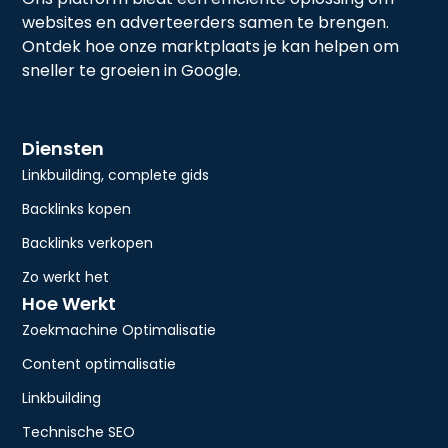
websites en adverteerders samen te brengen.
Ontdek hoe onze marktplaats je kan helpen om
sneller te groeien in Google.
Diensten
Linkbuilding, complete gids
Backlinks kopen
Backlinks verkopen
Zo werkt het
Hoe Werkt
Zoekmachine Optimalisatie
Content optimalisatie
Linkbuilding
Technische SEO