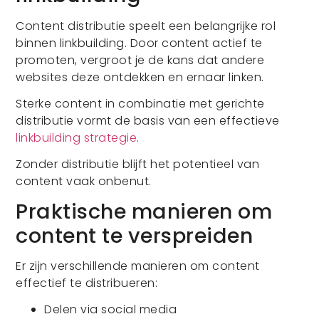
Content distributie speelt een belangrijke rol
binnen linkbuilding. Door content actief te
promoten, vergroot je de kans dat andere
websites deze ontdekken en ernaar linken.
Sterke content in combinatie met gerichte
distributie vormt de basis van een effectieve
linkbuilding strategie
.
Zonder distributie blijft het potentieel van
content vaak onbenut.
Praktische manieren om
content te verspreiden
Er zijn verschillende manieren om content
effectief te distribueren:
Delen via social media