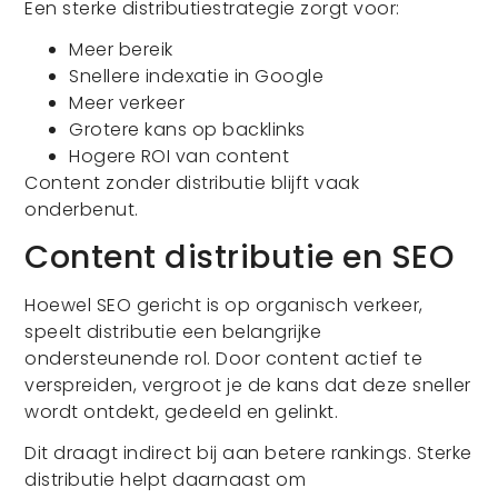
Een sterke distributiestrategie zorgt voor:
Meer bereik
Snellere indexatie in Google
Meer verkeer
Grotere kans op backlinks
Hogere ROI van content
Content zonder distributie blijft vaak
onderbenut.
Content distributie en SEO
Hoewel SEO gericht is op organisch verkeer,
speelt distributie een belangrijke
ondersteunende rol. Door content actief te
verspreiden, vergroot je de kans dat deze sneller
wordt ontdekt, gedeeld en gelinkt.
Dit draagt indirect bij aan betere rankings. Sterke
distributie helpt daarnaast om